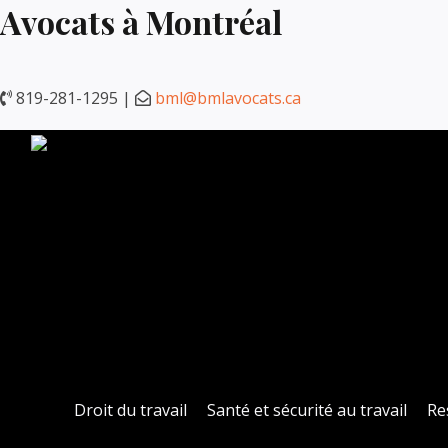
Avocats à Montréal
819-281-1295 |
bml@bmlavocats.ca
Polit
Droit du travail
Santé et sécurité au travail
Re