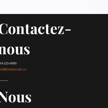
Contactez-
nous
14-225-6993
ml@bmlavocats.ca
______
Nous