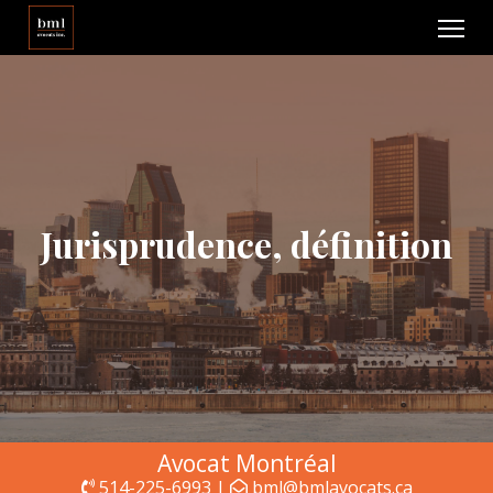
Jurisprudence, définition
Avocat Montréal
514-225-6993 |
bml@bmlavocats.ca