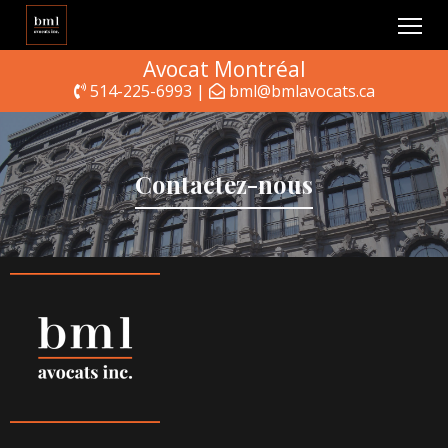
Avocat Montréal
514-225-6993 |
bml@bmlavocats.ca
Contactez-nous