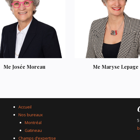
Me Josée Moreau
Me Maryse Lepage
Accueil
Nos bureaux
5
Montréal
b
Gatineau
Champs d’expertise