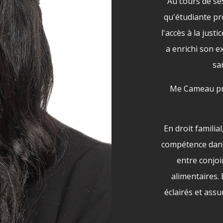
Au cours de se
qu'étudiante p
l'accès à la just
a enrichi son 
sa
Me Cameau pra
En droit familia
compétence dans 
entre conjoi
alimentaires. 
éclairés et assu