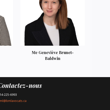
Me Geneviève Brunet-
Baldwin
Contactez-nous
14-225-6993
ml@bmlavocats.ca