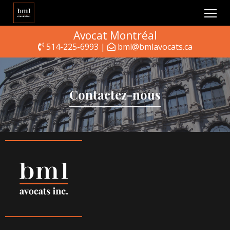
Avocat Montréal
514-225-6993 |
bml@bmlavocats.ca
Contactez-nous